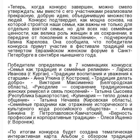
«Теперь, когда конкурс завершен, можно смело
утверждать: мы вместе с его участниками реализовали
прекрасную, добрую идею, объединившую множество
людей. Конкурс подтвердил, как мощна основа, на
которой строятся наши семьи, как важны не только для
отдельно взятой семьи, но для всех нас семейные
ценности, как велика роль женщин в их сохранении, в
передаче от поколения к поколению», - подчеркнула
Галина Карелова. Она сообщила, что победители
конкурса примут участие в фестивале традиций на
четвертом Евразийском женском форуме в Санкт-
Петербурге в сентябре нынешнего года.
Победители определены в 7 номинациях конкурса:
«Семья как традиция и семейные реликвии» - Лариса
Иванова (г. Курган), «Традиции воспитания и уважения к
старшим» - Анна Уткина (г. Кострома), «Традиция делать
добро» - Виктория Максименко (Белгородская
область), «Рукоделие — сохранение традиционных
женских ремесел и связь поколений» - Татьяна Сысоева
(Республика Башкортостан), «Кулинария — тепло дома и
общение» - Татьяна Нечаева (Кировская область),
«Семейные праздники как отражение исторического и
культурного кода российского общества» - Анна
Бянкина (г. Петропавловск-Камчатский), «Верность
профессии и корпоративные традиции» - Олеся Ищенко
(г. Воронеж).
«По итогам конкурса будет создана тематическая
интерактивная карта. Альбом с обзором традиций