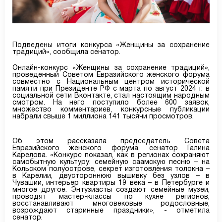
Подведены итоги конкурса «Женщины за сохранение
традиций», сообщила сенатор.
Онлайн-конкурс «Женщины за сохранение традиций»,
проведенный Советом Евразийского женского форума
совместно с Национальным центром исторической
памяти при Президенте РФ с марта по август 2024 г. в
социальной сети Вконтакте, стал настоящим народным
смотром. На него поступило более 600 заявок,
множество комментариев, конкурсные публикации
набрали свыше 1 миллиона 141 тысячи просмотров.
Об этом рассказала председатель Совета
Евразийского женского форума, сенатор Галина
Карелова. «Конкурс показал, как в регионах сохраняют
самобытную культуру: семейную саамскую песню – на
Кольском полуострове, секрет изготовления толокна –
в Карелии, двустороннюю вышивку без узлов – в
Чувашии, интерьер квартиры 19 века – в Петербурге и
многое другое. Энтузиасты создают семейные музеи,
проводят мастер-классы по кухне регионов,
восстанавливают многовековые родословные,
возрождают старинные праздники», - отметила
сенатор.