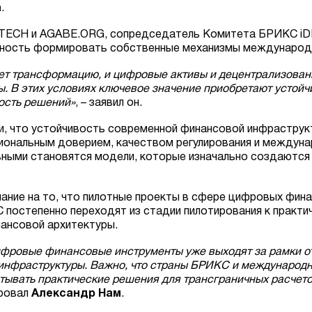
а
.
X.TECH и AGABE.ORG, сопредседатель Комитета БРИКС i
ность формировать собственные механизмы международн
т трансформацию, и цифровые активы и децентрализован
 В этих условиях ключевое значение приобретают устойчи
ость решений»
, – заявил он.
и, что устойчивость современной финансовой инфраструк
уциональным доверием, качеством регулирования и междун
ивными становятся модели, которые изначально создаютс
мание на то, что пилотные проекты в сфере цифровых фина
постепенно переходят из стадии пилотирования к практи
нансовой архитектуры.
ифровые финансовые инструменты уже выходят за рамки о
нфраструктуры. Важно, что страны БРИКС и международны
атывать практические решения для трансграничных расчет
ировал
Александр Нам
.