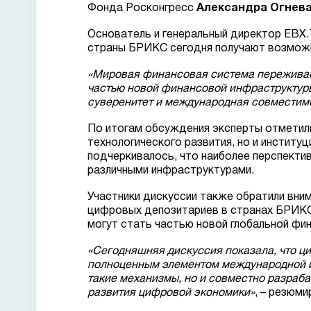
Фонда Росконгресс
Александра Огнев
Основатель и генеральный директор EB
страны БРИКС сегодня получают возмож
«Мировая финансовая система переживае
частью новой финансовой инфраструктуры.
суверенитет и международная совместим
По итогам обсуждения эксперты отметил
технологического развития, но и инстит
подчеркивалось, что наиболее перспект
различными инфраструктурами.
Участники дискуссии также обратили вни
цифровых депозитариев в странах БРИКС 
могут стать частью новой глобальной фи
«Сегодняшняя дискуссия показала, что ц
полноценным элементом международной и
такие механизмы, но и совместно разраб
развития цифровой экономики»
, – резюм