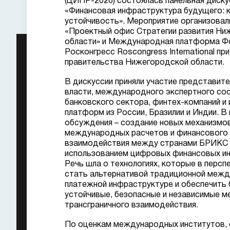
(ЦИПР-2026) состоялась панельная диску
«Финансовая инфраструктура будущего: к
устойчивость». Мероприятие организова
«Проектный офис Стратегии развития Ни
области» и Международная платформа Ф
Росконгресс Roscongress International п
правительства Нижегородской области.
В дискуссии приняли участие представите
власти, международного экспертного со
банковского сектора, финтех-компаний и
платформ из России, Бразилии и Индии. В
обсуждения – создание новых механизмо
международных расчетов и финансового
взаимодействия между странами БРИКС
использованием цифровых финансовых и
Речь шла о технологиях, которые в персп
стать альтернативой традиционной меж
платежной инфраструктуре и обеспечить 
устойчивые, безопасные и независимые м
трансграничного взаимодействия.
По оценкам международных институтов, 