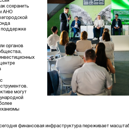
ссия
ак сохранить
ли АНО
жегородской
онда
ри поддержке
ли органов
общества,
 инвестиционных
 центре
в
 с
нструментов.
ективе могут
дународной
более
еханизмы
сегодня финансовая инфраструктура переживает масштаб