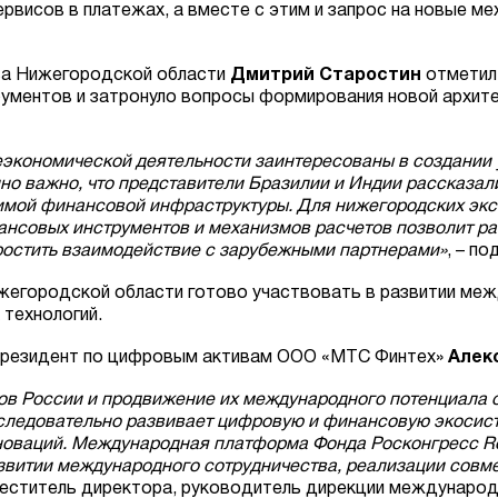
ервисов в платежах, а вместе с этим и запрос на новые 
ва Нижегородской области
Дмитрий Старостин
отметил,
ументов и затронуло вопросы формирования новой архите
еэкономической деятельности заинтересованы в создании
о важно, что представители Бразилии и Индии рассказали
имой финансовой инфраструктуры. Для нижегородских экс
нансовых инструментов и механизмов расчетов позволит 
ростить взаимодействие с зарубежными партнерами»
, – п
ижегородской области готово участвовать в развитии ме
технологий.
президент по цифровым активам ООО «МТС Финтех»
Алек
ов России и продвижение их международного потенциала 
оследовательно развивает цифровую и финансовую экосис
оваций. Международная платформа Фонда Росконгресс Rosc
звитии международного сотрудничества, реализации совм
меститель директора, руководитель дирекции международ